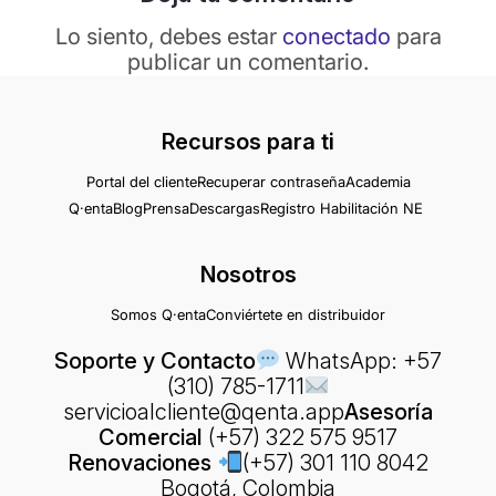
Lo siento, debes estar
conectado
para
publicar un comentario.
Recursos para ti
Portal del cliente
Recuperar contraseña
Academia
Q·enta
Blog
Prensa
Descargas
Registro Habilitación NE
Nosotros
Somos Q·enta
Conviértete en distribuidor
Soporte y Contacto
WhatsApp: +57
(310) 785-1711
servicioalcliente@qenta.app
Asesoría
Comercial
(+57) 322 575 9517
Renovaciones
(+57) 301 110 8042
Bogotá, Colombia