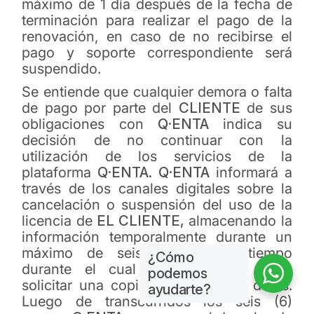
máximo de 1 día después de la fecha de
terminación para realizar el pago de la
renovación, en caso de no recibirse el
pago y soporte correspondiente será
suspendido.
Se entiende que cualquier demora o falta
de pago por parte del
CLIENTE
de sus
obligaciones con
Q·ENTA
indica su
decisión de no continuar con la
utilización de los servicios de la
plataforma
Q·ENTA. Q·ENTA
informará a
través de los canales digitales sobre la
cancelación o suspensión del uso de la
licencia de
EL CLIENTE,
almacenando la
información temporalmente durante un
máximo de seis (6) meses, tiempo
¿Cómo
durante el cual
EL CLIENTE
podrá
podemos
solicitar una copia digital de sus datos.
ayudarte?
Luego de transcurridos los seis (6)