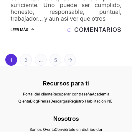
suficiente. Uno puede ser cumplido,
honesto, responsable, puntual,
trabajador… y aun así ver que otros
COMENTARIOS
LEER MÁS
1
2
…
5
Recursos para ti
Portal del cliente
Recuperar contraseña
Academia
Q·enta
Blog
Prensa
Descargas
Registro Habilitación NE
Nosotros
Somos Q·enta
Conviértete en distribuidor