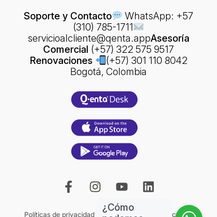
Soporte y Contacto
WhatsApp: +57
(310) 785-1711
servicioalcliente@qenta.app
Asesoría
Comercial
(+57) 322 575 9517
Renovaciones
(+57) 301 110 8042
Bogotá, Colombia
¿Cómo
|
|
Políticas de privacidad
Contrato
Políticas de