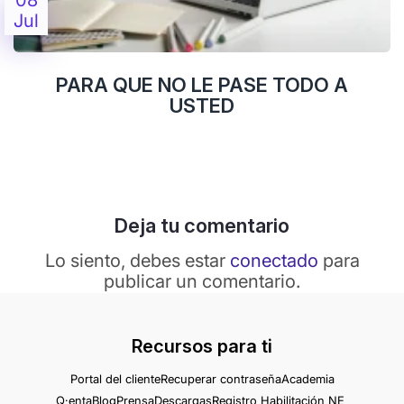
08
Jul
PARA QUE NO LE PASE TODO A
USTED
Deja tu comentario
Lo siento, debes estar
conectado
para
publicar un comentario.
Recursos para ti
Portal del cliente
Recuperar contraseña
Academia
Q·enta
Blog
Prensa
Descargas
Registro Habilitación NE