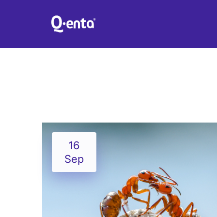
SI USTED ES 
16
Sep