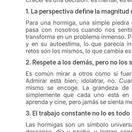
Crecer es una decisión: es mental, es em
1. La perspectiva define la magnitud 
Para una hormiga, una simple piedra
pasa con nosotros cuando nos senti
transforma en un problema inmenso. P
y en su autoestima, lo que parecía i
retos son los mismos, lo que cambia es
2. Respete a los demás, pero no los
Es común mirar a otros como si fuera
Admirar está bien; idolatrar, no. Cu
mismo se encoge. La grandeza de ot
simplemente que cada uno está en d
aprenda y cine, pero jamás se sienta m
3. El trabajo constante no lo es todo
Las hormigas son un símbolo universal
descanso, día y noche, y logran const