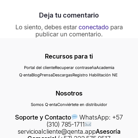
Deja tu comentario
Lo siento, debes estar
conectado
para
publicar un comentario.
Recursos para ti
Portal del cliente
Recuperar contraseña
Academia
Q·enta
Blog
Prensa
Descargas
Registro Habilitación NE
Nosotros
Somos Q·enta
Conviértete en distribuidor
Soporte y Contacto
WhatsApp: +57
(310) 785-1711
servicioalcliente@qenta.app
Asesoría