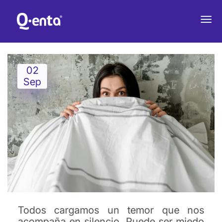
¿CUÁL ES MI MAYOR TEMOR?
02
Sep
Todos cargamos un temor que nos
acompaña en silencio. Puede ser miedo