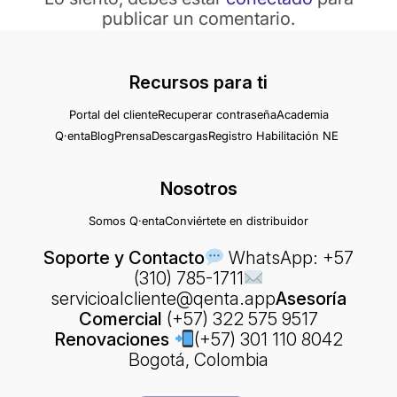
publicar un comentario.
Recursos para ti
Portal del cliente
Recuperar contraseña
Academia
Q·enta
Blog
Prensa
Descargas
Registro Habilitación NE
Nosotros
Somos Q·enta
Conviértete en distribuidor
Soporte y Contacto
WhatsApp: +57
(310) 785-1711
servicioalcliente@qenta.app
Asesoría
Comercial
(+57) 322 575 9517
Renovaciones
(+57) 301 110 8042
Bogotá, Colombia