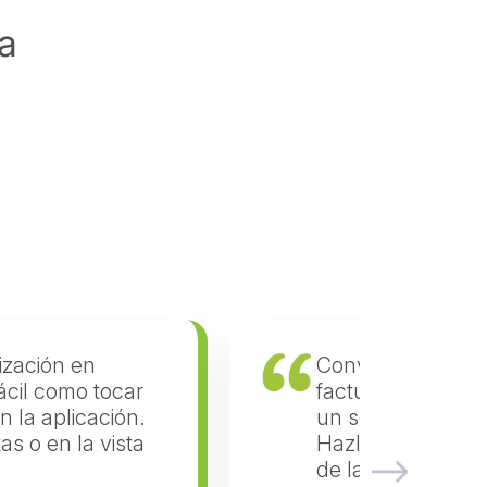
a
tización en
Convertir tu coti
fácil como tocar
factura es tan fá
n la aplicación.
un solo botón en 
tas o en la vista
Hazlo en las listas
de la factura.