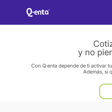
Coti
y no pie
Con Q·enta depende de ti activar t
Además, si q