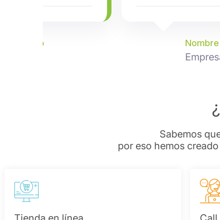
e Apellido
Nombre 
sario
Empres
Sabemos que t
por eso hemos creado t
Tienda en línea
Call