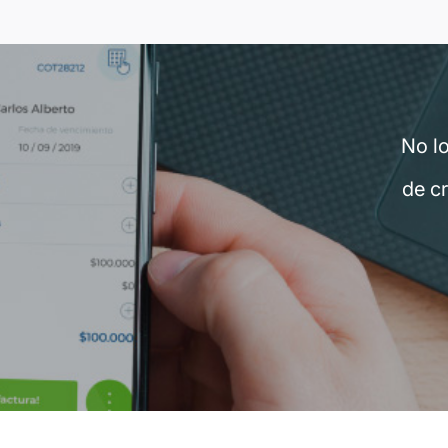
No l
de cr