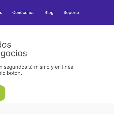
os
Conócenos
Blog
Soporte
dos
egocios
en segundos tú mismo y en línea.
olo botón.