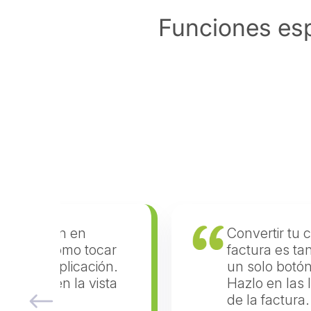
Funciones esp
u cotización en
Convertir tu 
tan fácil como tocar
factura es ta
ón en la aplicación.
un solo botón
 listas o en la vista
Hazlo en las l
a.
de la factura.